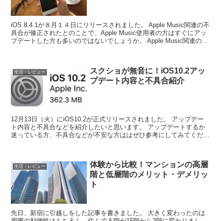
iOS 8.4.1が８月１４日にリリースされました。 Apple Music関連の不
具合が修正されたとのことで、Apple Music使用者の方はすぐにアッ
プデートした方も多いのではないでしょうか。 Apple Music関連のバ
グは修...
スクショが無音に！iOS10.2アッ
生活・レビュー
プデート内容と不具合紹介
12月13日（火）にiOS10.2が正式リリースされました。 アップデー
ト内容と不具合などを紹介したいと思います。 アップデートするか
迷っている方、不具合などが不安な方ははぜひ参考にしてみてくださ
い。 スクショが無音に！iOS10.2...
体験から比較！マンションの高層
生活・レビュー
階と低層階のメリット・デメリッ
ト
先日、新宿に引越しをした記事を書きました。 大きく変わったのは
周囲の利便性はもちろん、住んでる階が15階から2階に変わりまし