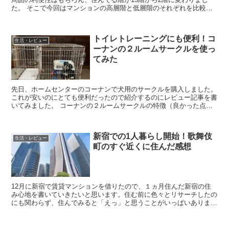
た。 そこで今回はマンションの高層階と低層階のそれぞれを比較
し、体験からメリット・デメリットを紹介していきた...
トイレトレーニングにも便利！コ
生活・レビュー
ーナンの２ルームサークルを使っ
てみた
先日、ホームセンターのコーナンで犬用のサークルを購入しました。
これが安いのにとても便利だったので紹介するのにレビュー記事を書
いてみました。 コーナンの２ルームサークルの特徴（良かった点）
屋根がセットになっているコーナンの２ルームサ...
新宿での1人暮らし開始！歌舞伎
生活・レビュー
町のすぐ近くに住んだ感想
12月に新宿で賃貸マンションを借りたので、１ヵ月住んだ新宿の住
み心地を書いていきたいと思います。住む前に色々とリサーチしたの
にも関わらず、住んでみると「えっ」と思うことがいっぱいありまし
た。