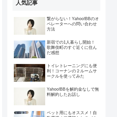
人気記事
繋がらない！Yahoo!BBのオ
ペレーターへの問い合わせ
方法
新宿での1人暮らし開始！
歌舞伎町のすぐ近くに住ん
だ感想
トイレトレーニングにも便
利！コーナンの２ルームサ
ークルを使ってみた
Yahoo!BBを解約金なしで無
料解約したお話し
ペット用にもオススメ！自