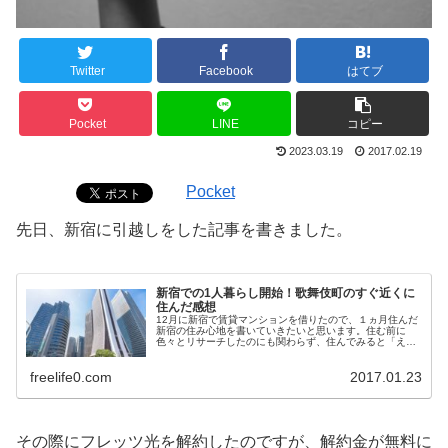
Twitter
Facebook
はてブ
Pocket
LINE
コピー
2023.03.19
2017.02.19
Pocket
先日、新宿に引越しをした記事を書きました。
新宿での1人暮らし開始！歌舞伎町のすぐ近くに
住んだ感想
12月に新宿で賃貸マンションを借りたので、１ヵ月住んだ
新宿の住み心地を書いていきたいと思います。住む前に
色々とリサーチしたのにも関わらず、住んでみると「え
っ」と思うことがいっぱいありました。
freelife0.com
2017.01.23
その際にフレッツ光を解約したのですが、解約金が無料に