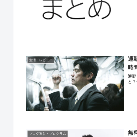
通
生活・レビュー
時
通勤
と？
無
ブログ運営・プログラム