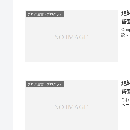
絶
ブログ運営・プログラム
審
Go
説を
絶
ブログ運営・プログラム
審
これ
ペー