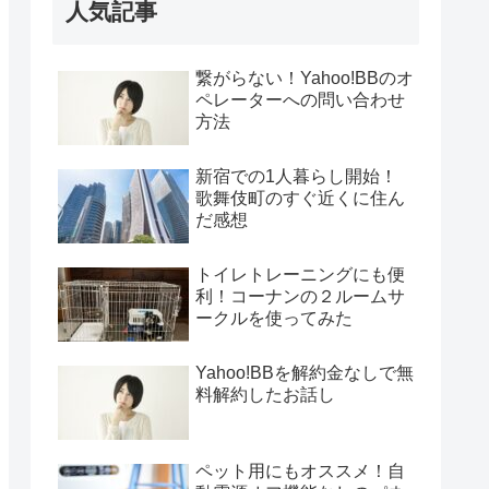
人気記事
繋がらない！Yahoo!BBのオ
ペレーターへの問い合わせ
方法
新宿での1人暮らし開始！
歌舞伎町のすぐ近くに住ん
だ感想
トイレトレーニングにも便
利！コーナンの２ルームサ
ークルを使ってみた
Yahoo!BBを解約金なしで無
料解約したお話し
ペット用にもオススメ！自