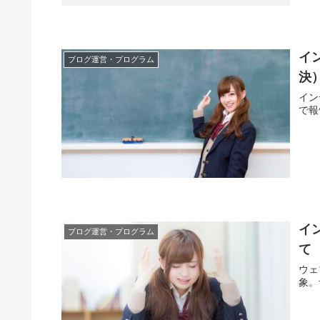
イ
ブログ運営・プログラム
決
イン
で報
イ
ブログ運営・プログラム
て
ウェ
象。